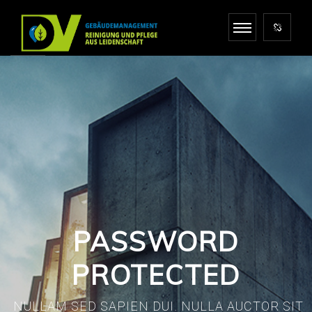
Wenn Sie professionelle Hilfe bei der Reinigung in
Ratingen benötigen, kontaktieren Sie uns jetzt!
ANRUF
0049 (0) 172 7251729
KONTAKT
INFO@DV-GEBAEUDEMANAGEMENT.DE
PASSWORD
BESUCH
PROTECTED
DENNIS VOLDERS HEINESTRASSE 7 40880 RATINGEN
AUF KARTE ANZEIGEN
NULLAM SED SAPIEN DUI. NULLA AUCTOR SIT