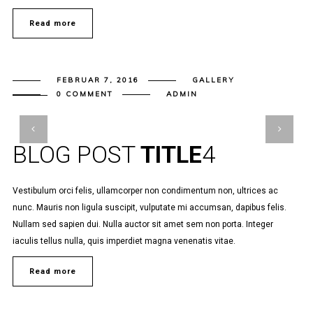
Read more
FEBRUAR 7, 2016
GALLERY
0 COMMENT
ADMIN
BLOG POST
TITLE
4
Vestibulum orci felis, ullamcorper non condimentum non, ultrices ac
nunc. Mauris non ligula suscipit, vulputate mi accumsan, dapibus felis.
Nullam sed sapien dui. Nulla auctor sit amet sem non porta. Integer
iaculis tellus nulla, quis imperdiet magna venenatis vitae.
Read more