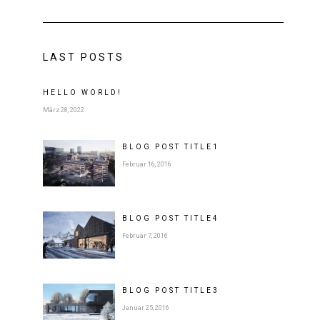
LAST POSTS
HELLO WORLD!
März 28, 2022
BLOG POST
TITLE
1
Februar 16, 2016
BLOG POST
TITLE
4
Februar 7, 2016
BLOG POST
TITLE
3
Januar 25, 2016