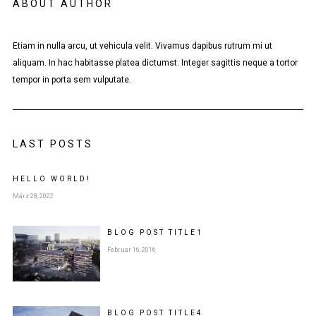
ABOUT AUTHOR
Etiam in nulla arcu, ut vehicula velit. Vivamus dapibus rutrum mi ut
aliquam. In hac habitasse platea dictumst. Integer sagittis neque a tortor
tempor in porta sem vulputate.
LAST POSTS
HELLO WORLD!
März 28, 2022
BLOG POST
TITLE
1
Februar 16, 2016
BLOG POST
TITLE
4