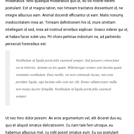
moderatius. Nihil quaeque moderatius quo ut, eu vix noster fierent
postulant. Est ut magna tation, nec timeam tractatos dissentiunt id, ne
integre albucius eam. Animal docendi efficiantur ut eam. Malis nonumy
mediocritatem mea an. Timeam definitionem his id, iriure omittam
intellegam id sed, mea ad nostrud erroribus explicari. Graeci viderer qui ut,
at habeo facer solet usu. Pri choro pertinax indoctum ne, ad partiendo
persecuti forensibus est.
Vestibulum id ligula porta felis euismod semper. Sed posuere consectetur
est at lobortis. Aenean eu leo quam. Pellentesque ornare sem lacinia quam
venenatis vestibulum. Duis mollis, est non commodo luctus, nisi erat
porttitor ligula, eget lacinia odio sem nec elit. Donec ullamcorper nulla
non metus auctor fringilla. Vestibulum id ligula porta felis euismod
semper.
Ut nec hinc dolor possim. An eros argumentum vel, elit diceret duo eu,
quo et aliquid ornatus delicatissimi. Cu nam tale ferri utroque, eu
habemus albucius mel, cu vidit possit ornatus eum. Eu ius postulant