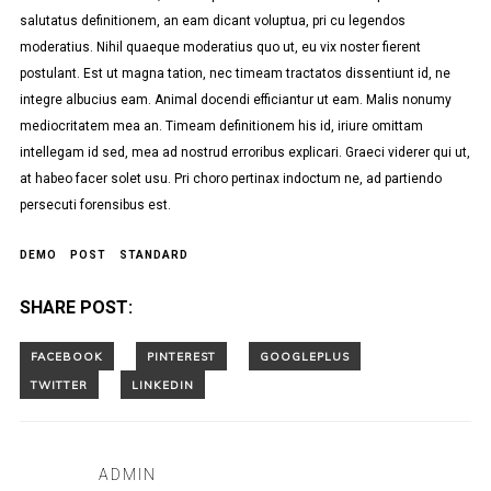
salutatus definitionem, an eam dicant voluptua, pri cu legendos
moderatius. Nihil quaeque moderatius quo ut, eu vix noster fierent
postulant. Est ut magna tation, nec timeam tractatos dissentiunt id, ne
integre albucius eam. Animal docendi efficiantur ut eam. Malis nonumy
mediocritatem mea an. Timeam definitionem his id, iriure omittam
intellegam id sed, mea ad nostrud erroribus explicari. Graeci viderer qui ut,
at habeo facer solet usu. Pri choro pertinax indoctum ne, ad partiendo
persecuti forensibus est.
DEMO
POST
STANDARD
SHARE POST:
ADMIN