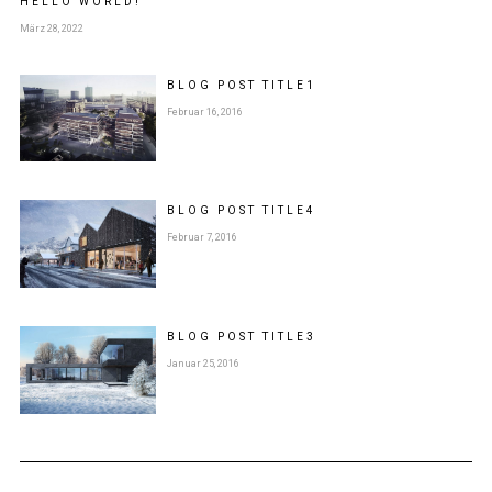
HELLO WORLD!
März 28, 2022
BLOG POST
TITLE
1
Februar 16, 2016
BLOG POST
TITLE
4
Februar 7, 2016
BLOG POST
TITLE
3
Januar 25, 2016